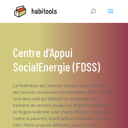
Centre d'Appui
SocialEnergie (FDSS)
La Fédération des Services Sociaux et la Fédération
des Services Sociaux bicommunautaires (FdSS-FdSSb)
sont deux asbl qui fédèrent et soutiennent une
trentaine de services sociaux en Région bruxelloise et
en Région wallonne. Leur champ d'action est la lutte
contre la pauvreté, la précarité et l'exclusion sociale. La
FdSS-FdSSb propose différents services à ses