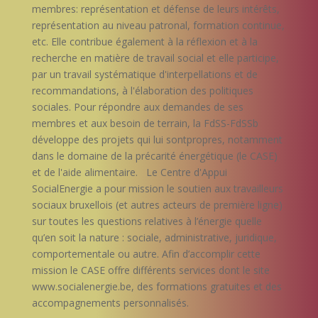
membres: représentation et défense de leurs intérêts,
représentation au niveau patronal, formation continue,
etc. Elle contribue également à la réflexion et à la
recherche en matière de travail social et elle participe,
par un travail systématique d'interpellations et de
recommandations, à l'élaboration des politiques
sociales. Pour répondre aux demandes de ses
membres et aux besoin de terrain, la FdSS-FdSSb
développe des projets qui lui sontpropres, notamment
dans le domaine de la précarité énergétique (le CASE)
et de l'aide alimentaire. Le Centre d'Appui
SocialEnergie a pour mission le soutien aux travailleurs
sociaux bruxellois (et autres acteurs de première ligne)
sur toutes les questions relatives à l’énergie quelle
qu’en soit la nature : sociale, administrative, juridique,
comportementale ou autre. Afin d’accomplir cette
mission le CASE offre différents services dont le site
www.socialenergie.be, des formations gratuites et des
accompagnements personnalisés.