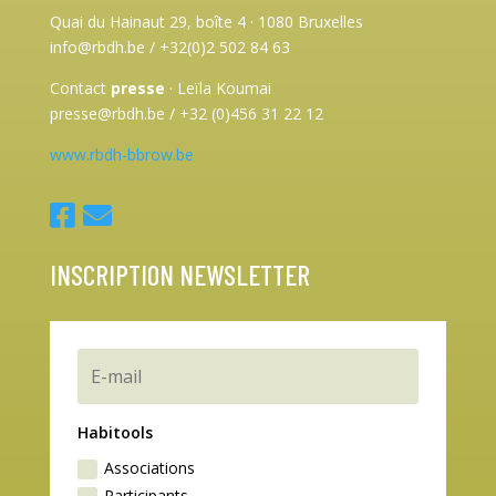
Quai du Hainaut 29, boîte 4
·
1080 Bruxelles
info@rbdh.be / +32(0)2 502 84 63
Contact
presse
·
Leïla Koumai
presse@rbdh.be / +32 (0)456 31 22 12
www.rbdh-bbrow.be
INSCRIPTION NEWSLETTER
Habitools
Associations
Participants