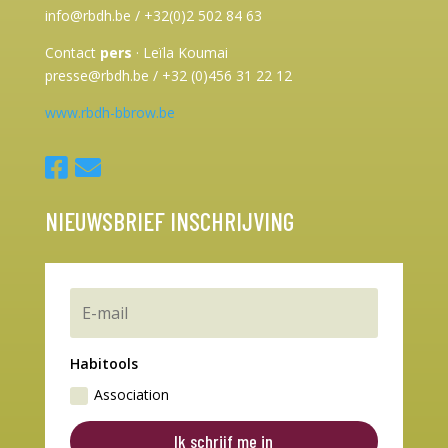
info@rbdh.be / +32(0)2 502 84 63
Contact
pers
·
Leïla Koumai
presse@rbdh.be / +32 (0)456 31 22 12
www.rbdh-bbrow.be
NIEUWSBRIEF INSCHRIJVING
Habitools
Association
Ik schrijf me in