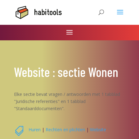
Website : sectie Wonen
Elke sectie bevat vragen / antwoorden met 1 tabblad
"Juridische referenties" en 1 tabblad
"Standaarddocumenten".

Huren
|
Rechten en plichten
|
Website