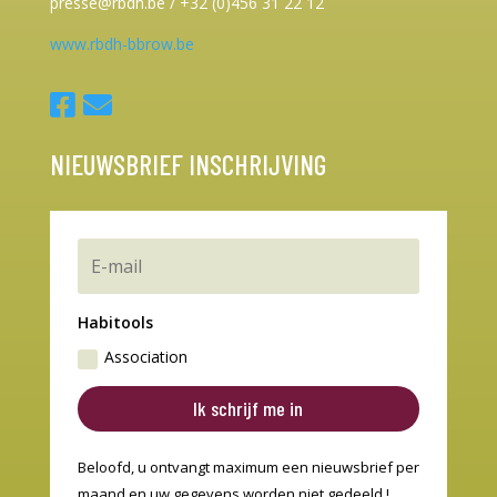
presse@rbdh.be / +32 (0)456 31 22 12
www.rbdh-bbrow.be
NIEUWSBRIEF INSCHRIJVING
Habitools
Association
Ik schrijf me in
Beloofd, u ontvangt maximum een nieuwsbrief per
maand en uw gegevens worden niet gedeeld !