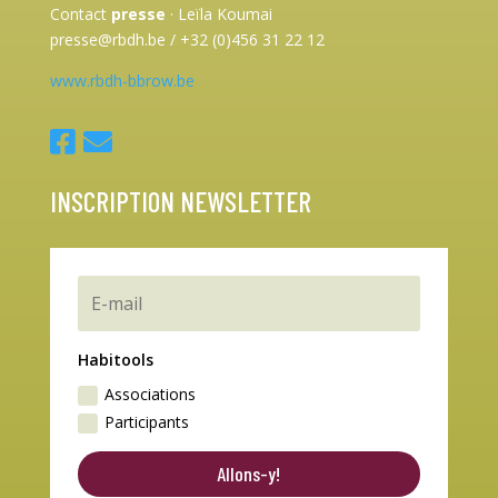
Contact
presse
·
Leïla Koumai
presse@rbdh.be / +32 (0)456 31 22 12
www.rbdh-bbrow.be
INSCRIPTION NEWSLETTER
Habitools
Associations
Participants
Allons-y!