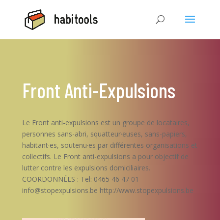
Front Anti-Expulsions
Le Front anti-expulsions est un groupe de locataires,
personnes sans-abri, squatteur·euses, sans-papiers,
habitant·es, soutenu·es par différentes organisations et
collectifs. Le Front anti-expulsions a pour objectif de
lutter contre les expulsions domiciliaires.
COORDONNÉES : Tel: 0465 46 47 01
info@stopexpulsions.be http://www.stopexpulsions.be