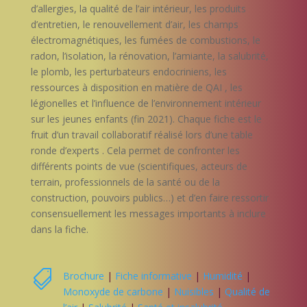
d’allergies, la qualité de l’air intérieur, les produits
d’entretien, le renouvellement d’air, les champs
électromagnétiques, les fumées de combustions, le
radon, l’isolation, la rénovation, l’amiante, la salubrité,
le plomb, les perturbateurs endocriniens, les
ressources à disposition en matière de QAI , les
légionelles et l’influence de l’environnement intérieur
sur les jeunes enfants (fin 2021). Chaque fiche est le
fruit d’un travail collaboratif réalisé lors d’une table
ronde d’experts . Cela permet de confronter les
différents points de vue (scientifiques, acteurs de
terrain, professionnels de la santé ou de la
construction, pouvoirs publics…) et d’en faire ressortir
consensuellement les messages importants à inclure
dans la fiche.

Brochure
|
Fiche informative
|
Humidité
|
Monoxyde de carbone
|
Nuisibles
|
Qualité de