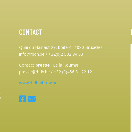
CONTACT
Quai du Hainaut 29, boîte 4
·
1080 Bruxelles
info@rbdh.be / +32(0)2 502 84 63
Contact
presse
·
Leïla Koumai
presse@rbdh.be / +32 (0)456 31 22 12
à
www.rbdh-bbrow.be
t
é