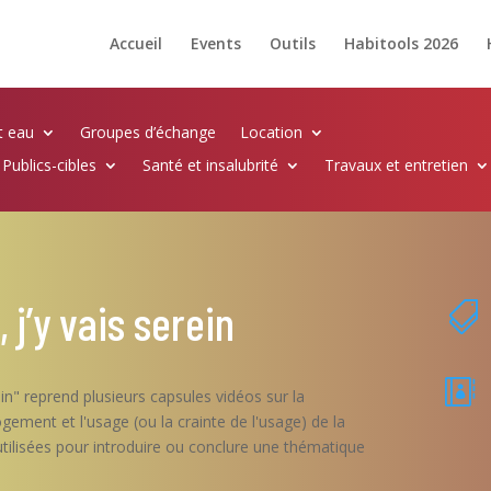
Accueil
Events
Outils
Habitools 2026
t eau
Groupes d’échange
Location
Publics-cibles
Santé et insalubrité
Travaux et entretien
 j’y vais serein


erein" reprend plusieurs capsules vidéos sur la
ogement et l'usage (ou la crainte de l'usage) de la
 utilisées pour introduire ou conclure une thématique