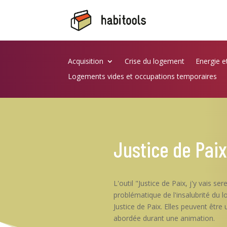
Acquisition
Crise du logement
Energie e
Logements vides et occupations temporaires
Justice de Paix,
L'outil "Justice de Paix, j'y vais s
problématique de l'insalubrité du l
Justice de Paix. Elles peuvent être
abordée durant une animation.