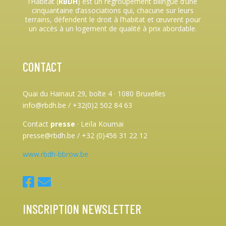
l’Habitat (
RBDH
) est un regroupement bilingue d’une
cinquantaine d’associations qui, chacune sur leurs
terrains, défendent le droit à l’habitat et œuvrent pour
un accès à un logement de qualité à prix abordable.
CONTACT
Quai du Hainaut 29, boîte 4
·
1080 Bruxelles
info@rbdh.be / +32(0)2 502 84 63
Contact
presse
·
Leïla Koumai
presse@rbdh.be / +32 (0)456 31 22 12
www.rbdh-bbrow.be
INSCRIPTION NEWSLETTER