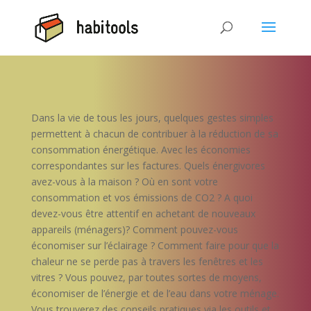
Dans la vie de tous les jours, quelques gestes simples
permettent à chacun de contribuer à la réduction de sa
consommation énergétique. Avec les économies
correspondantes sur les factures. Quels énergivores
avez-vous à la maison ? Où en sont votre
consommation et vos émissions de CO2 ? A quoi
devez-vous être attentif en achetant de nouveaux
appareils (ménagers)? Comment pouvez-vous
économiser sur l’éclairage ? Comment faire pour que la
chaleur ne se perde pas à travers les fenêtres et les
vitres ? Vous pouvez, par toutes sortes de moyens,
économiser de l’énergie et de l’eau dans votre ménage.
Vous trouverez des conseils pratiques via les outils et