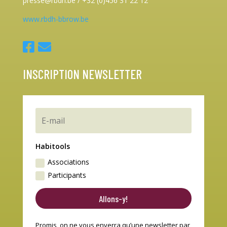
presse@rbdh.be / +32 (0)456 31 22 12
www.rbdh-bbrow.be
INSCRIPTION NEWSLETTER
Habitools
Associations
Participants
Allons-y!
Promis, on ne vous enverra qu’une newsletter par