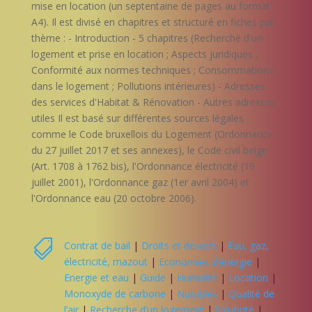
mise en location (un septentaine de pages au format
A4). Il est divisé en chapitres et structuré en fiches par
thème : - Introduction - 5 chapitres (Recherche d'un
logement et prise en location ; Aspects juridiques ;
Conformité aux normes techniques ; Consommations
dans le logement ; Pollutions intérieures) - Adresses
des services d'Habitat & Rénovation - Autres adresses
utiles Il est basé sur différentes sources légales
comme le Code bruxellois du Logement (Ordonnance
du 27 juillet 2017 et ses annexes), le Code civil belge
(Art. 1708 à 1762 bis), l'Ordonnance électricité (19
juillet 2001), l'Ordonnance gaz (1er avril 2004) et
l'Ordonnance eau (20 octobre 2006).

Contrat de bail
|
Droits et devoirs
|
Eau, gaz,
électricité, mazout
|
Economies d’énergie
|
Energie et eau
|
Guide
|
Humidité
|
Location
|
Monoxyde de carbone
|
Nuisibles
|
Qualité de
l’air
|
Recherche d’un logement
|
Salubrité
|