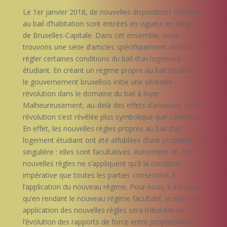
Le 1er janvier 2018, de nouvelles dispositions relatives
au bail d’habitation sont entrées en vigueur en Région
de Bruxelles-Capitale. Dans cet ensemble, nous
trouvons une série d’articles spécifiquement destinés à
régler certaines conditions du bail d’un logement
étudiant. En créant un régime propre au bail étudiant,
le gouvernement bruxellois initie une véritable
révolution dans le domaine du bail à loyer.
Malheureusement, au-delà des effets d’annonce, cette
révolution s’est révélée plus symbolique que concrète.
En effet, les nouvelles règles propres au bail d’un
logement étudiant ont été affublées d’une propriété
singulière : elles sont facultatives. Autrement dit, les
nouvelles règles ne s’appliquent qu’à la condition
impérative que toutes les parties consentent à
l’application du nouveau régime. Pour nous, il est clair
qu’en rendant le nouveau régime facultatif, la mise en
application des nouvelles règles sera tributaire de
l’évolution des rapports de force entre propriétaires-