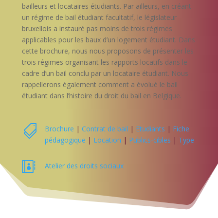
bailleurs et locataires étudiants. Par ailleurs, en créant
un régime de bail étudiant facultatif, le législateur
bruxellois a instauré pas moins de trois régimes
applicables pour les baux d’un logement étudiant. Dans
cette brochure, nous nous proposons de présenter les
trois régimes organisant les rapports locatifs dans le
cadre d’un bail conclu par un locataire étudiant. Nous
rappellerons également comment a évolué le bail
étudiant dans l’histoire du droit du bail en Belgique.

Brochure
|
Contrat de bail
|
Etudiants
|
Fiche
pédagogique
|
Location
|
Publics-cibles
|
Type

Atelier des droits sociaux