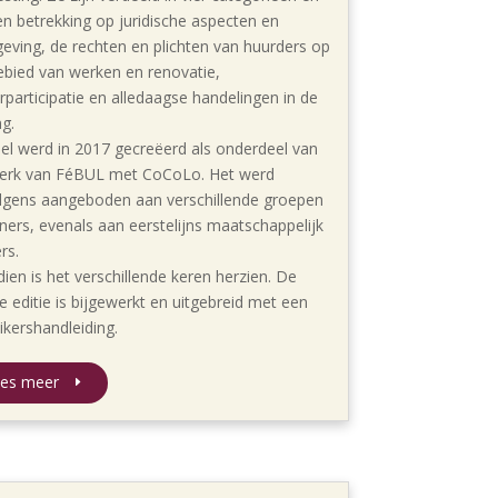
n betrekking op juridische aspecten en
geving, de rechten en plichten van huurders op
ebied van werken en renovatie,
rparticipatie en alledaagse handelingen in de
g.
pel werd in 2017 gecreëerd als onderdeel van
erk van FéBUL met CoCoLo. Het werd
lgens aangeboden aan verschillende groepen
ers, evenals aan eerstelijns maatschappelijk
rs.
dien is het verschillende keren herzien. De
te editie is bijgewerkt en uitgebreid met een
ikershandleiding.
es meer