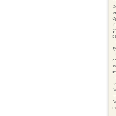
D
v
O
In
gr
be
• 
sy
• 
ee
sy
in
• 
om
De
e
De
ma