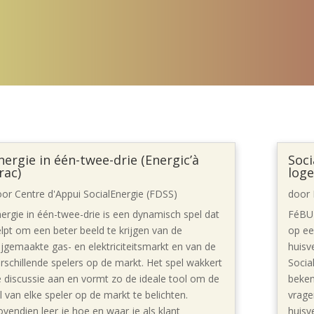
nergie in één-twee-drie (Energic’à
Soci
rac)
loge
oor
Centre d'Appui SocialEnergie (FDSS)
door
ergie in één-twee-drie is een dynamisch spel dat
FéBUL
lpt om een beter beeld te krijgen van de
op ee
ijgemaakte gas- en elektriciteitsmarkt en van de
huisv
rschillende spelers op de markt. Het spel wakkert
Socia
 discussie aan en vormt zo de ideale tool om de
bekend
l van elke speler op de markt te belichten.
vrage
vendien leer je hoe en waar je als klant
huisv