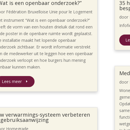
Wat is een openbaar onderzoek?”
35 
bes
oor
Fédération Bruxelloise Unie pour le Logement
door
t instrument “Wat is een openbaar onderzoek?”
Infof
eft de vorm van een houten drieluik dat rond een
de poster in de openbare ruimte wordt geplaatst.
Le
 installatie maakt het lopende openbaar
derzoek zichtbaar. Er wordt informatie verstrekt
m de medewerker uit te leggen hoe een openbaar
nderzoek verloopt en hoe burgers hun mening
enbaar kunnen maken.
Med
Lees meer
door
Wonen
gemee
Opdat
samen
w verwarmings-systeem verbeteren
funct
 gebruiksaanwijzing
wetge
oor
Homegrade