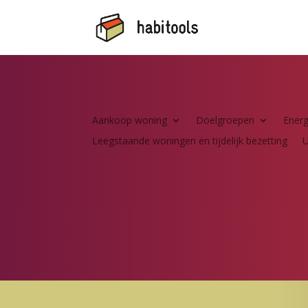
Aankoop woning
Doelgroepen
Energ
Leegstaande woningen en tijdelijk bezetting
U