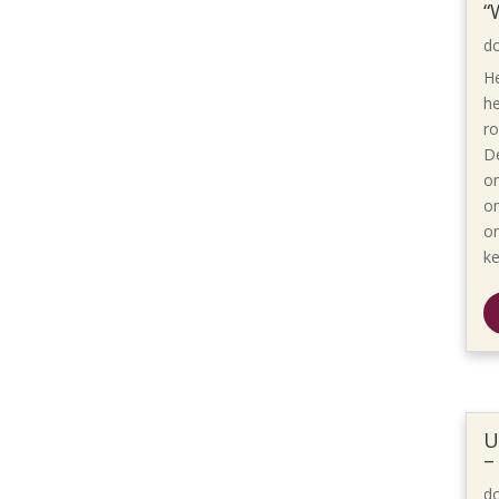
“
d
He
he
ro
De
on
o
o
k
U
–
d