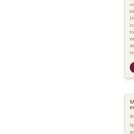
v
b
De
sc
to
ee
de
re
M
e
d
Sp
ac