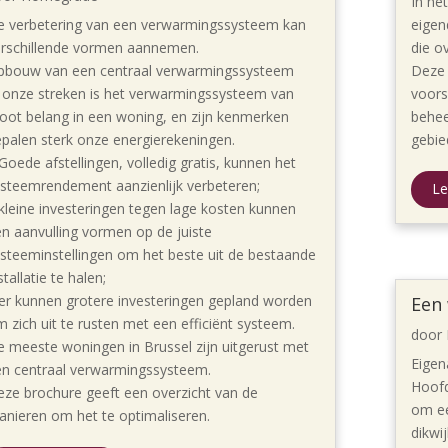
In he
e verbetering van een verwarmingssysteem kan
eigen
erschillende vormen aannemen.
die o
pbouw van een centraal verwarmingssysteem
Deze 
 onze streken is het verwarmingssysteem van
voors
oot belang in een woning, en zijn kenmerken
behee
palen sterk onze energierekeningen.
gebie
Goede afstellingen, volledig gratis, kunnen het
steemrendement aanzienlijk verbeteren;
Le
kleine investeringen tegen lage kosten kunnen
n aanvulling vormen op de juiste
steeminstellingen om het beste uit de bestaande
stallatie te halen;
er kunnen grotere investeringen gepland worden
Een
 zich uit te rusten met een efficiënt systeem.
door
 meeste woningen in Brussel zijn uitgerust met
Eigen
en centraal verwarmingssysteem.
Hoofd
ze brochure geeft een overzicht van de
om ee
nieren om het te optimaliseren.
dikwi