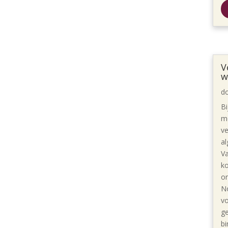
V
w
d
Bi
m
ve
al
Va
ko
on
No
vo
ge
bi