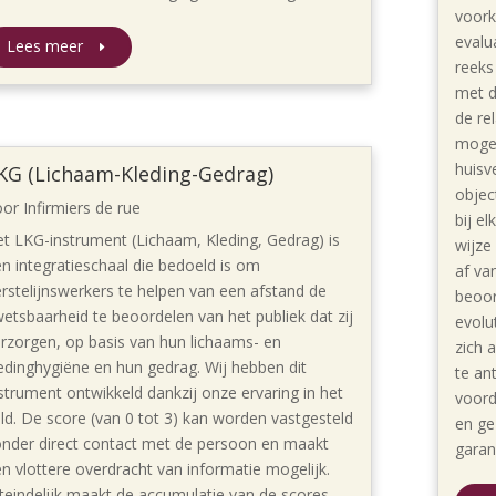
voork
evalu
Lees meer
reeks
met d
de re
mogel
huisv
KG (Lichaam-Kleding-Gedrag)
objec
oor
Infirmiers de rue
bij e
t LKG-instrument (Lichaam, Kleding, Gedrag) is
wijze
n integratieschaal die bedoeld is om
af va
rstelijnswerkers te helpen van een afstand de
beoor
etsbaarheid te beoordelen van het publiek dat zij
evolu
rzorgen, op basis van hun lichaams- en
zich 
edinghygiëne en hun gedrag. Wij hebben dit
te an
strument ontwikkeld dankzij onze ervaring in het
voord
ld. De score (van 0 tot 3) kan worden vastgesteld
en ge
nder direct contact met de persoon en maakt
garan
n vlottere overdracht van informatie mogelijk.
teindelijk maakt de accumulatie van de scores