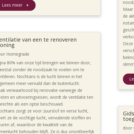
nood
Lees meer
Maar 
de ak
notar
gesch
verk
entilatie van een te renoveren
Deze 
oning
versc
oor
Homegrade
bekno
jna 80% van onze tijd brengen we binnen door,
slimm
eestal zonder de noodzaak te voelen om te
ntileren. Nochtans is de lucht binnen in het
Le
gemeen meer vervuild dan de buitenlucht.
ak verwaarloosd bij renovatie vanwege de
sten en uitvoeringseisen, wordt de ventilatie ten
rechte als een optie beschouwd.
chtans zorgt ze voor zuurstof en verse lucht,
Gid
ert ze de vochtige lucht, vervuilende stoffen en
toe
uren af, waardoor de kwaliteit van de
door
nnenlucht behouden blijft. Ze is dus onontbeerlijk