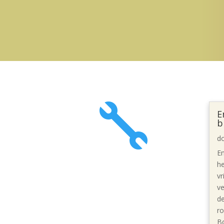

E
b
d
En
he
vr
ve
de
ro
Bo