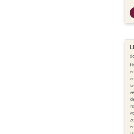
L
d
He
ee
ee
kw
ve
kl
in
ve
zo
ee
Ui