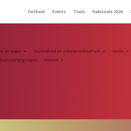
Onthaal
Events
Tools
Habitools 2026
ie en water
Gezondheid en onbewoonbaarheid
Huren
itwisselingsgroepen
Werken