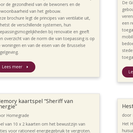
De Gi
oor de gezondheid van de bewoners en de
gebo
ewoonbaarheid van het gebouw.
veren
ze brochure legt de principes van ventilatie uit,
een r
hetst de verschillende systemen, hun
toega
epassingsmogelijkheden bij renovatie en geeft
mobil
n overzicht van de norm die van toepassing is op
bedoe
 woningen en van de eisen van de Brusselse
stede
gelgeving.
toega
Lees meer
Le
emory kaartspel “Sheriff van
Hest
nergie”
door
oor
Homegrade
Het H
el van 10 x 2 kaarten om het bewustzijn van
huisui
ties voor rationeel energiegebruik te vergroten.