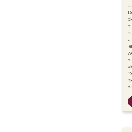
te
De
el
ma
n
on
le
we
na
bl
ro
ni
de