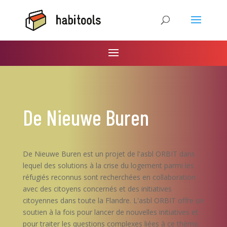
De Nieuwe Buren
De Nieuwe Buren est un projet de l'asbl ORBIT dans
lequel des solutions à la crise du logement parmi les
réfugiés reconnus sont recherchées en collaboration
avec des citoyens concernés et des initiatives
citoyennes dans toute la Flandre. L'asbl ORBIT offre un
soutien à la fois pour lancer de nouvelles initiatives et
pour traiter les questions complexes liées à ce thème.