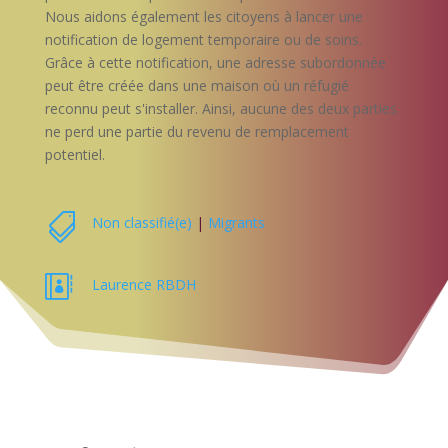
Nous aidons également les citoyens à lancer une
notification de logement temporaire ou de soins.
Grâce à cette notification, une adresse subordonnée
peut être créée dans une maison où un réfugié
reconnu peut s'installer. Ainsi, aucune des deux parties
ne perd une partie du revenu de remplacement
potentiel.

Non classifié(e)
|
Migrants

Laurence RBDH